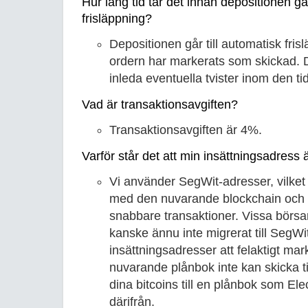
Hur lång tid tar det innan depositionen går
frisläppning?
Depositionen går till automatisk frisl
ordern har markerats som skickad. Där
inleda eventuella tvister inom den t
Vad är transaktionsavgiften?
Transaktionsavgiften är 4%.
Varför står det att min insättningsadress ä
Vi använder SegWit-adresser, vilket 
med den nuvarande blockchain och e
snabbare transaktioner. Vissa börsa
kanske ännu inte migrerat till SegWit
insättningsadresser att felaktigt ma
nuvarande plånbok inte kan skicka ti
dina bitcoins till en plånbok som E
därifrån.