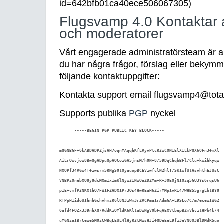
id=642bfb01ca40ece506067305)
Flugsvamp 4.0 Kontaktar a
och moderatorer
Vårt engagerade administratörsteam är allt
du har några frågor, förslag eller bekym
följande kontaktuppgifter:
Kontakta support email
flugsvamp4@tota
Supports publika
PGP
nyckel
-----BEGIN PGP PUBLIC KEY BLOCK-----

mQGNBGF+6kABDADPZjsAH7oqnYAqqhKfLVyvPtcR2wCONIElXILkPQX60Fn3+mXl

AiLrQxvjow8BwQgADpuQpAQCozGA5jnsM/h0N+8/59DqChqbBFl/Clu+kxihkyqw

NXOPf34VGx4T+zwsrm5RNgS0tOyuuopBCEVzwfclN2hlT/SK1xfUtAsvhthEJUsC

VNBPzOnebXO8y8dcMXm1x1mKlNyw2INwOaZDZYm+R+3OEOjNIOzq5GUJYs6rqsU6

p1E+vmfP2NKXthQ7FW1FZADX1Pr3Qs4HwREuH6ZirYMp1vRI47WHBS5grgLbtBY8

RTPpH1idoUIhnhGchvhmzR6l8N3zWm3rZVCPmu1rAdmGA+L9SLo7C/m7ecewIWG2

6ufd4FQZxJ39nhXQ/VddKzQYldK6KltuDwNgV0bFqAEXVtbepBZmVhvztHPb4k/4

uYGNzaIBrCeweSM0zCWBqLEUL4lHyR2tMwsHJi+QDeEeL9fz3eVN8O3BlDMdRSuo
