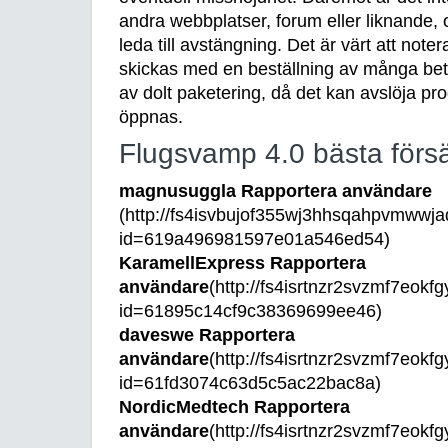
andra webbplatser, forum eller liknande,
leda till avstängning. Det är värt att note
skickas med en beställning av många be
av dolt paketering, då det kan avslöja pr
öppnas.
Flugsvamp 4.0 bästa försä
magnusuggla Rapportera användare
(http://fs4isvbujof355wj3hhsqahpvmwwjaq
id=619a496981597e01a546ed54)
KaramellExpress Rapportera
användare
(http://fs4isrtnzr2svzmf7eokf
id=61895c14cf9c38369699ee46)
daveswe Rapportera
användare
(http://fs4isrtnzr2svzmf7eokf
id=61fd3074c63d5c5ac22bac8a)
NordicMedtech Rapportera
användare
(http://fs4isrtnzr2svzmf7eokf