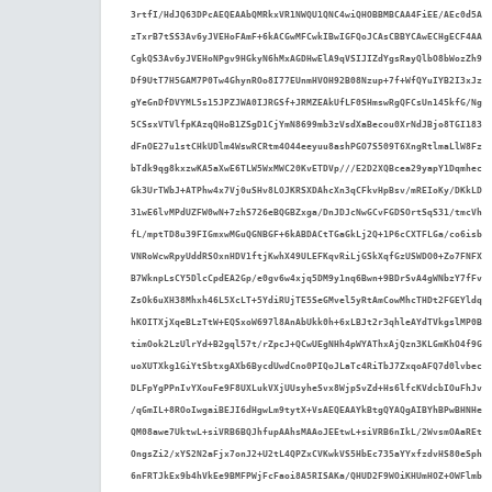
3rtfI/HdJQ63DPcAEQEAAbQMRkxVR1NWQU1QNC4wiQHOBBMBCAA4FiEE/AEc0d5A

zTxrB7tSS3Av6yJVEHoFAmF+6kACGwMFCwkIBwIGFQoJCAsCBBYCAwECHgECF4AA

CgkQS3Av6yJVEHoNPgv9HGkyN6hMxAGDHwElA9qVSIJIZdYgsRayQlbO8bWozZh9

Df9UtT7H5GAM7P0Tw4GhynROo8I77EUnmHVOH92B08Nzup+7f+WfQYuIYB2I3xJz

gYeGnDfDVYML5s15JPZJWA0IJRGSf+JRMZEAkUfLF0SHmswRgQFCsUn145kfG/Ng

5CSsxVTVlfpKAzqQHoB1ZSgD1CjYmN8699mb3zVsdXaBecou0XrNdJBjo8TGI183

dFnOE27u1stCHkUDlm4WswRCRtm4O44eeyuu8ashPGO7S509T6XngRtlmaLlW8Fz

bTdk9qg8kxzwKA5aXwE6TLW5WxMWC20KvETDVp///E2D2XQBcea29yapY1Dqmhec

Gk3UrTWbJ+ATPhw4x7Vj0uSHv8LOJKRSXDAhcXn3qCFkvHpBsv/mREIoKy/DKkLD

31wE6lvMPdUZFW0wN+7zhS726eBQGBZxga/DnJDJcNwGCvFGDSOrtSqS31/tmcVh

fL/mptTD8u39FIGmxwMGuQGNBGF+6kABDACtTGaGkLj2Q+1P6cCXTFLGa/co6isb

VNRoWcwRpyUddRSOxnHDV1ftjKwhX49ULEFKqvRiLjGSkXqfGzUSWDO0+Zo7FNFX

B7WknpLsCY5DlcCpdEA2Gp/e0gv6w4xjq5DM9y1nq6Bwn+9BDrSvA4gWNbzY7fFv

ZsOk6uXH38Mhxh46L5XcLT+5YdiRUjTE5SeGMvel5yRtAmCowMhcTHDt2FGEYldq

hKOITXjXqeBLzTtW+EQSxoW697l8AnAbUkk0h+6xLBJt2r3qhleAYdTVkgslMP0B

timOok2LzUlrYd+B2gql57t/rZpcJ+QCwUEgNHh4pWYAThxAjQzn3KLGmKhO4f9G

uoXUTXkg1GiYtSbtxgAXb6BycdUwdCno0PIQoJLaTc4RiTbJ7ZxqoAFQ7d0lvbec

DLFpYgPPnIvYXouFe9F8UXLukVXjUUsyheSvx8WjpSvZd+Hs6lfcKVdcbIOuFhJv

/qGmIL+8ROoIwgaiBEJI6dHgwLm9tytX+VsAEQEAAYkBtgQYAQgAIBYhBPwBHNHe

QM08awe7UktwL+siVRB6BQJhfupAAhsMAAoJEEtwL+siVRB6nIkL/2WvsmOAaREt

OngsZi2/xYS2N2aFjx7onJ2+U2tL4QPZxCVKwkVS5HbEc735aYYxfzdvHS80eSph

6nFRTJkEx9b4hVkEe9BMFPWjFcFaoi8A5RISAKa/QHUD2F9WOiKHUmHOZ+OWFlmb
