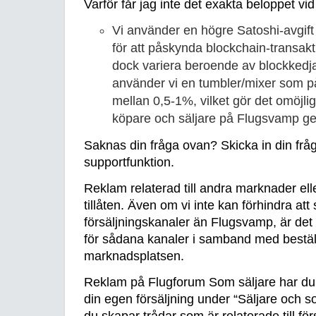
Varför får jag inte det exakta beloppet vid
Vi använder en högre Satoshi-avgift
för att påskynda blockchain-transakt
dock variera beroende av blockkedj
använder vi en tumbler/mixer som p
mellan 0,5-1%, vilket gör det omöjlig
köpare och säljare på Flugsvamp g
Saknas din fråga ovan? Skicka in din fr
supportfunktion.
Reklam relaterad till andra marknader ell
tillåten. Även om vi inte kan förhindra at
försäljningskanaler än Flugsvamp, är det in
för sådana kanaler i samband med beställ
marknadsplatsen.
Reklam på Flugforum Som säljare har du r
din egen försäljning under “Säljare och sor
du skapar trådar som är relaterade till förs