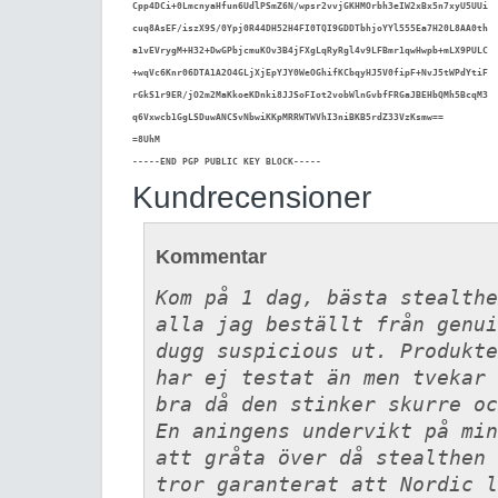
Cpp4DCi+0LmcnyaHfun6UdlPSmZ6N/wpsr2vvjGKHMOrbh3eIW2xBx5n7xyU5UUi

cuq8AsEF/iszX9S/0Ypj0R44DH52H4FI0TQI9GDDTbhjoYYl555Ea7H20L8AA0th

a1vEVrygM+H32+DwGPbjcmuKOv3B4jFXgLqRyRgl4v9LFBmr1qwHwpb+mLX9PULC

+wqVc6Knr06DTA1A2O4GLjXjEpYJY0WeOGhifKCbqyHJ5V0fipF+NvJ5tWPdYtiF

rGkS1r9ER/jO2m2MaKkoeKDnki8JJSoFIot2vobWlnGvbfFRGaJBEHbQMh5BcqM3

q6Vxwcb1GgLSDuwANCSvNbwiKKpMRRWTWVhI3niBKB5rdZ33VzKsmw==

=8UhM

-----END PGP PUBLIC KEY BLOCK-----
Kundrecensioner
Kommentar
Kom på 1 dag, bästa stealthe
alla jag beställt från genui
dugg suspicious ut. Produkte
har ej testat än men tvekar 
bra då den stinker skurre oc
En aningens undervikt på min
att gråta över då stealthen 
tror garanterat att Nordic l