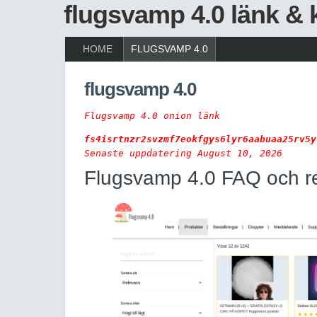
flugsvamp 4.0 länk & 
HOME
FLUGSVAMP 4.0
flugsvamp 4.0
Flugsvamp 4.0 onion länk 
fs4isrtnzr2svzmf7eokfgys6lyr6aabuaa25rv5y
Senaste uppdatering August 10, 2026
Flugsvamp 4.0 FAQ och r